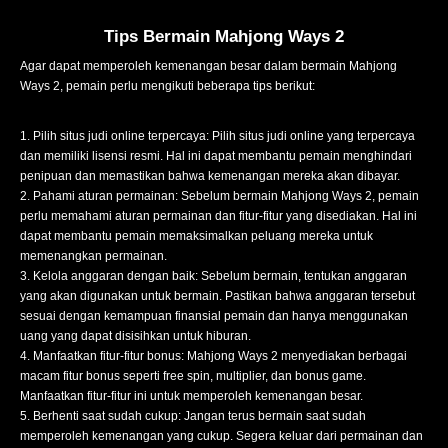
Tips Bermain Mahjong Ways 2
Agar dapat memperoleh kemenangan besar dalam bermain Mahjong
Ways 2, pemain perlu mengikuti beberapa tips berikut:
Pilih situs judi online terpercaya: Pilih situs judi online yang terpercaya
dan memiliki lisensi resmi. Hal ini dapat membantu pemain menghindari
penipuan dan memastikan bahwa kemenangan mereka akan dibayar.
Pahami aturan permainan: Sebelum bermain Mahjong Ways 2, pemain
perlu memahami aturan permainan dan fitur-fitur yang disediakan. Hal ini
dapat membantu pemain memaksimalkan peluang mereka untuk
memenangkan permainan.
Kelola anggaran dengan baik: Sebelum bermain, tentukan anggaran
yang akan digunakan untuk bermain. Pastikan bahwa anggaran tersebut
sesuai dengan kemampuan finansial pemain dan hanya menggunakan
uang yang dapat disisihkan untuk hiburan.
Manfaatkan fitur-fitur bonus: Mahjong Ways 2 menyediakan berbagai
macam fitur bonus seperti free spin, multiplier, dan bonus game.
Manfaatkan fitur-fitur ini untuk memperoleh kemenangan besar.
Berhenti saat sudah cukup: Jangan terus bermain saat sudah
memperoleh kemenangan yang cukup. Segera keluar dari permainan dan