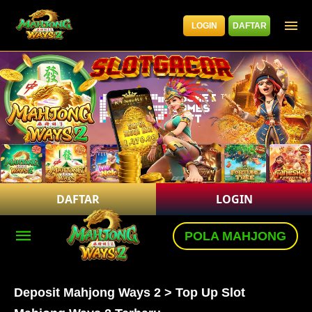
LOGIN
DAFTAR
DAFTAR
LOGIN
POLA MAHJONG
Deposit Mahjong Ways 2 > Top Up Slot