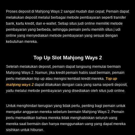
Proses deposit di Mahjong Ways 2 sangat mudah dan cepat. Pemain dapat
melakukan deposit melalui berbagai metode pembayaran seperti transfer
bank, kartu kredit, dan e-wallet. Setiap situs judi online memiliki metode
pembayaran yang berbeda, sehingga pemain perlu memilih situs j udi
online yang menyediakan metode pembayaran yang sesuai dengan
kebutuhan mereka.
Top Up Slot Mahjong Ways 2
Setelah melakukan deposit, pemain dapat langsung memulai bermain
Mahjong Ways 2. Namun, jika kredit pemain habis saat bermain, pemain
perlu melakukan top up atau mengisi kembali kredit mereka.
Top up
mahjong ways 2
dapat dilakukan dengan cara yang sama seperti deposit,
yaitu melalui metode pembayaran yang disediakan oleh situs judi online.
Untuk menghindari kerugian yang tidak perlu, penting bagi pemain untuk
mengatur anggaran mereka sebelum bermain Mahjong Ways 2. Pemain
perlu memastikan bahwa mereka tidak menghabiskan seluruh uang
mereka saat bermain dan hanya menggunakan uang yang dapat mereka
sisihkan untuk hiburan.