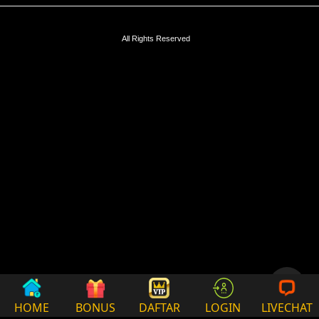
All Rights Reserved
HOME
BONUS
DAFTAR
LOGIN
LIVECHAT