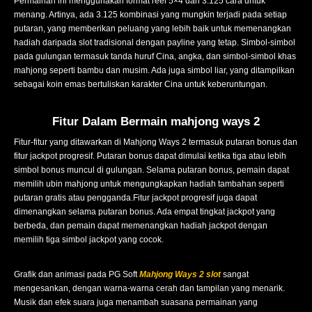
Permainan ini menggunakan format reel 5×4 dan 3.125 cara untuk
menang. Artinya, ada 3.125 kombinasi yang mungkin terjadi pada setiap
putaran, yang memberikan peluang yang lebih baik untuk memenangkan
hadiah daripada slot tradisional dengan payline yang tetap. Simbol-simbol
pada gulungan termasuk tanda huruf Cina, angka, dan simbol-simbol khas
mahjong seperti bambu dan musim. Ada juga simbol liar, yang ditampilkan
sebagai koin emas bertuliskan karakter Cina untuk keberuntungan.
Fitur Dalam Bermain mahjong ways 2
Fitur-fitur yang ditawarkan di Mahjong Ways 2 termasuk putaran bonus dan
fitur jackpot progresif. Putaran bonus dapat dimulai ketika tiga atau lebih
simbol bonus muncul di gulungan. Selama putaran bonus, pemain dapat
memilih ubin mahjong untuk mengungkapkan hadiah tambahan seperti
putaran gratis atau pengganda.Fitur jackpot progresif juga dapat
dimenangkan selama putaran bonus. Ada empat tingkat jackpot yang
berbeda, dan pemain dapat memenangkan hadiah jackpot dengan
memilih tiga simbol jackpot yang cocok.
Grafik dan animasi pada PG Soft
Mahjong Ways 2 slot
sangat
mengesankan, dengan warna-warna cerah dan tampilan yang menarik.
Musik dan efek suara juga menambah suasana permainan yang