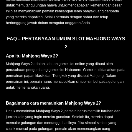
untuk memutar gulungan hanya untuk mendapatkan kemenangan besar.
Ini bisa menyebabkan pemain kehilangan lebih banyak uang daripada
yang mereka dapatkan. Selalu bermain dengan sabar dan tetap
bertanggung jawab dalam mengatur anggaran Anda.
FAQ – PERTANYAAN UMUM SLOT MAHJONG WAYS
2
Apa itu Mahjong Ways 2?
Mahjong Ways 2 adalah sebuah game slot online yang dibuat oleh
perusahaan pengembang game slot Habanero. Game ini didasarkan pada
permainan papan klasik dari Tiongkok yang disebut Mahjong. Dalam
permainan ini, pemain harus mencocokkan simbol-simbol pada gulungan
untuk memenangkan uang.
Bagaimana cara memainkan Mahjong Ways 2?
Untuk memainkan Mahjong Ways 2, pemain harus memilih taruhan dan
jumlah koin yang ingin mereka gunakan. Setelah itu, mereka dapat
memutar gulungan dan menunggu hasilnya. Jika simbol-simbol yang
cocok muncul pada gulungan, pemain akan memenangkan uang.