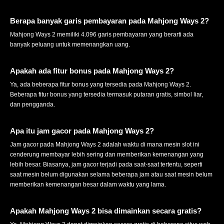
Berapa banyak garis pembayaran pada Mahjong Ways 2?
Mahjong Ways 2 memiliki 4.096 garis pembayaran yang berarti ada
banyak peluang untuk memenangkan uang.
Apakah ada fitur bonus pada Mahjong Ways 2?
Ya, ada beberapa fitur bonus yang tersedia pada Mahjong Ways 2.
Beberapa fitur bonus yang tersedia termasuk putaran gratis, simbol liar,
dan pengganda.
Apa itu jam gacor pada Mahjong Ways 2?
Jam gacor pada Mahjong Ways 2 adalah waktu di mana mesin slot ini
cenderung membayar lebih sering dan memberikan kemenangan yang
lebih besar. Biasanya, jam gacor terjadi pada saat-saat tertentu, seperti
saat mesin belum digunakan selama beberapa jam atau saat mesin belum
memberikan kemenangan besar dalam waktu yang lama.
Apakah Mahjong Ways 2 bisa dimainkan secara gratis?