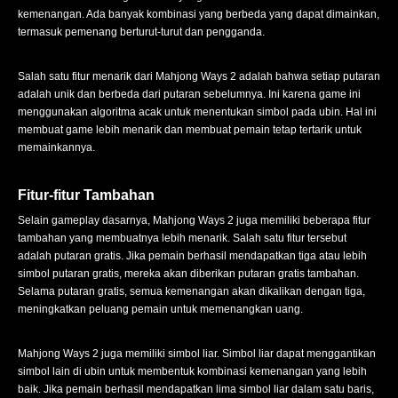
kemenangan. Ada banyak kombinasi yang berbeda yang dapat dimainkan,
termasuk pemenang berturut-turut dan pengganda.
Salah satu fitur menarik dari Mahjong Ways 2 adalah bahwa setiap putaran
adalah unik dan berbeda dari putaran sebelumnya. Ini karena game ini
menggunakan algoritma acak untuk menentukan simbol pada ubin. Hal ini
membuat game lebih menarik dan membuat pemain tetap tertarik untuk
memainkannya.
Fitur-fitur Tambahan
Selain gameplay dasarnya, Mahjong Ways 2 juga memiliki beberapa fitur
tambahan yang membuatnya lebih menarik. Salah satu fitur tersebut
adalah putaran gratis. Jika pemain berhasil mendapatkan tiga atau lebih
simbol putaran gratis, mereka akan diberikan putaran gratis tambahan.
Selama putaran gratis, semua kemenangan akan dikalikan dengan tiga,
meningkatkan peluang pemain untuk memenangkan uang.
Mahjong Ways 2 juga memiliki simbol liar. Simbol liar dapat menggantikan
simbol lain di ubin untuk membentuk kombinasi kemenangan yang lebih
baik. Jika pemain berhasil mendapatkan lima simbol liar dalam satu baris,