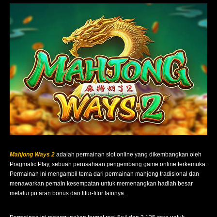
Mahjong Ways 2
adalah permainan slot online yang dikembangkan oleh
Pragmatic Play, sebuah perusahaan pengembang game online terkemuka.
Permainan ini mengambil tema dari permainan mahjong tradisional dan
menawarkan pemain kesempatan untuk memenangkan hadiah besar
melalui putaran bonus dan fitur-fitur lainnya.