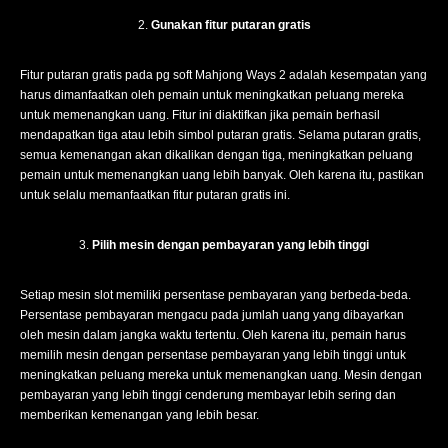
Gunakan fitur putaran gratis
Fitur putaran gratis pada pg soft Mahjong Ways 2 adalah kesempatan yang
harus dimanfaatkan oleh pemain untuk meningkatkan peluang mereka
untuk memenangkan uang. Fitur ini diaktifkan jika pemain berhasil
mendapatkan tiga atau lebih simbol putaran gratis. Selama putaran gratis,
semua kemenangan akan dikalikan dengan tiga, meningkatkan peluang
pemain untuk memenangkan uang lebih banyak. Oleh karena itu, pastikan
untuk selalu memanfaatkan fitur putaran gratis ini.
Pilih mesin dengan pembayaran yang lebih tinggi
Setiap mesin slot memiliki persentase pembayaran yang berbeda-beda.
Persentase pembayaran mengacu pada jumlah uang yang dibayarkan
oleh mesin dalam jangka waktu tertentu. Oleh karena itu, pemain harus
memilih mesin dengan persentase pembayaran yang lebih tinggi untuk
meningkatkan peluang mereka untuk memenangkan uang. Mesin dengan
pembayaran yang lebih tinggi cenderung membayar lebih sering dan
memberikan kemenangan yang lebih besar.