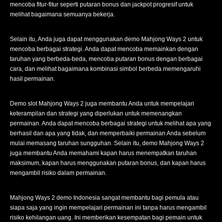
mencoba fitur-fitur seperti putaran bonus dan jackpot progresif untuk
melihat bagaimana semuanya bekerja.
Selain itu, Anda juga dapat menggunakan demo Mahjong Ways 2 untuk
mencoba berbagai strategi. Anda dapat mencoba memainkan dengan
taruhan yang berbeda-beda, mencoba putaran bonus dengan berbagai
cara, dan melihat bagaimana kombinasi simbol berbeda memengaruhi
hasil permainan.
Demo slot Mahjong Ways 2 juga membantu Anda untuk mempelajari
keterampilan dan strategi yang diperlukan untuk memenangkan
permainan. Anda dapat mencoba berbagai strategi untuk melihat apa yang
berhasil dan apa yang tidak, dan memperbaiki permainan Anda sebelum
mulai memasang taruhan sungguhan. Selain itu, demo Mahjong Ways 2
juga membantu Anda memahami kapan harus menempatkan taruhan
maksimum, kapan harus menggunakan putaran bonus, dan kapan harus
mengambil risiko dalam permainan.
Mahjong Ways 2 demo Indonesia sangat membantu bagi pemula atau
siapa saja yang ingin mempelajari permainan ini tanpa harus mengambil
risiko kehilangan uang. Ini memberikan kesempatan bagi pemain untuk