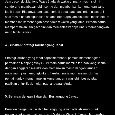
Jam gacor slot Mahjong Ways 2 adalah waktu di mana mesin slot ini
cenderung membayar lebih sering dan memberikan kemenangan yang
lebih besar. Biasanya, jam gacor terjadi pada saat-saat tertentu, seperti
saat mesin belum digunakan selama beberapa jam atau saat mesin belum
memberikan kemenangan besar dalam waktu yang lama. Pemain harus
memperhatikan jam gacor ini dan memanfaatkannya untuk memenangkan
uang lebih banyak.
Gunakan Strategi Taruhan yang Tepat
Strategi taruhan yang tepat dapat membantu pemain memenangkan
permainan Mahjong Ways 2. Pemain harus memilih taruhan yang sesuai
dengan anggaran mereka dan memainkan mesin dengan taruhan
maksimum jika memungkinkan. Taruhan maksimum memungkinkan
pemain untuk memenangkan kemenangan yang lebih besar, tetapi
pastikan untuk tidak melampaui anggaran Anda.
Bermain dengan Sabar dan Bertanggung Jawab
Bermain dengan sabar dan bertanggung jawab adalah kunci untuk
memenangkan permainan pg soft Mahjong Ways 2. Jangan terburu-buru